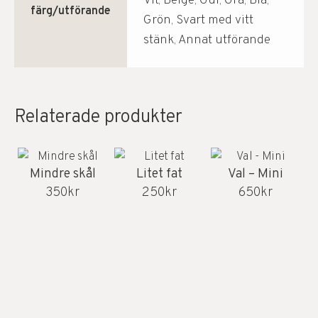
Vit, Beige, Gul, Grå, Blå,
färg/utförande
Grön, Svart med vitt
stänk, Annat utförande
Relaterade produkter
Mindre skål
Litet fat
Val – Mini
350
kr
250
kr
650
kr