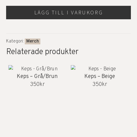
LÄGG TILL I VARUKORG
Kategori:
Merch
Relaterade produkter
Keps – Grå/Brun
Keps – Beige
350
kr
350
kr