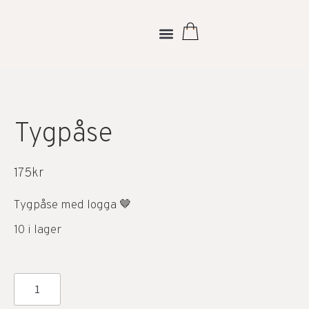
Tygpåse
175
kr
Tygpåse med logga 🤎
10 i lager