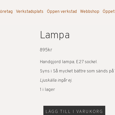
öretag
Verkstadsplats
Öppen verkstad
Webbshop
Öppet
Lampa
895
kr
Handgjord lampa, E27 sockel.
Syns i Så mycket bättre som sänds på 
Ljuskälla ingår ej.
1 i lager
LÄGG TILL I VARUKORG