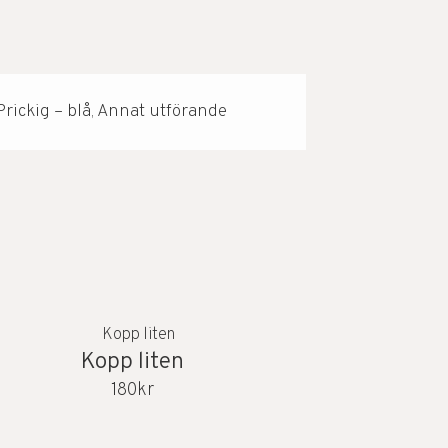
Prickig – blå, Annat utförande
Kopp liten
180
kr