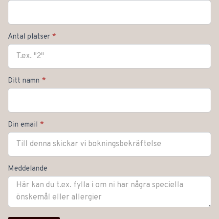
kurs
*
Antal platser
*
Ditt namn
*
Din email
Meddelande