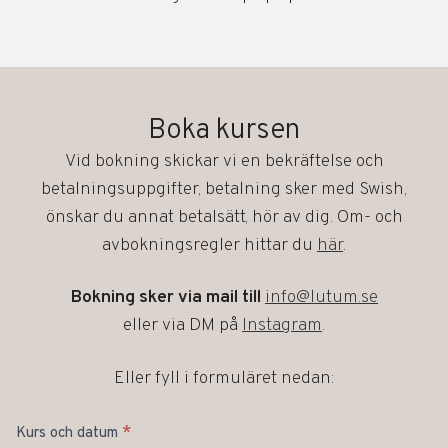
Boka kursen
Vid bokning skickar vi en bekräftelse och
betalningsuppgifter, b
etalning sker med Swish,
önskar du annat betalsätt, hör av dig. Om-
och
avbokningsregler hittar du
här
.
Bokning sker via mail till
info@lutum.se
eller via DM på
Instagram
.
Eller fyll i formuläret nedan:
Boka
*
Kurs och datum